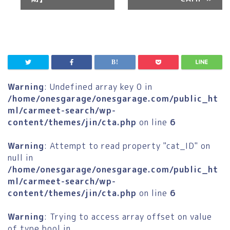
ン
ト
ナ
ビ
ゲ
ー
Warning
: Undefined array key 0 in
シ
/home/onesgarage/onesgarage.com/public_ht
ョ
ml/carmeet-search/wp-
ン
content/themes/jin/cta.php
on line
6
Warning
: Attempt to read property "cat_ID" on
null in
/home/onesgarage/onesgarage.com/public_ht
ml/carmeet-search/wp-
content/themes/jin/cta.php
on line
6
Warning
: Trying to access array offset on value
of type bool in