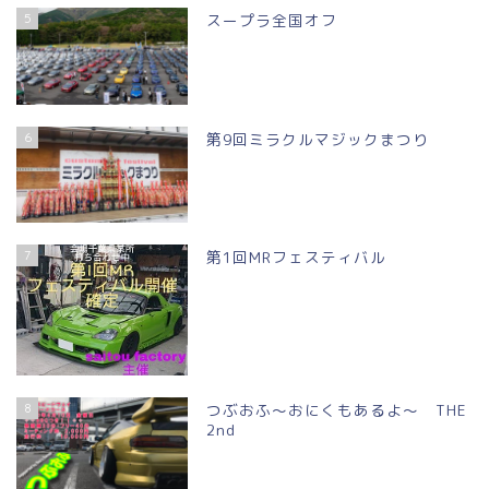
5
スープラ全国オフ
6
第9回ミラクルマジックまつり
7
第1回MRフェスティバル
8
つぶおふ～おにくもあるよ～ THE
2nd