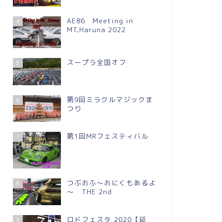
AE86 Meeting in
4
MT,Haruna 2022
スープラ全国オフ
5
第9回ミラクルマジックま
6
つり
第1回MRフェスティバル
7
つぶおふ～おにくもあるよ
8
～ THE 2nd
ロドフェスタ 2020【延
9