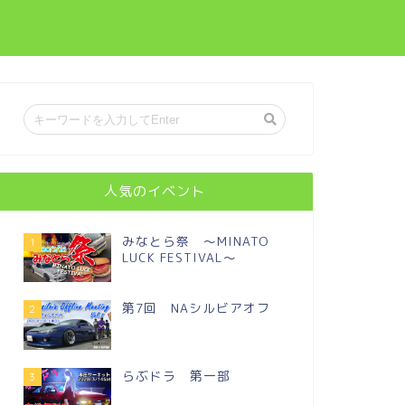
チ
人気のイベント
みなとら祭 ～MINATO
1
LUCK FESTIVAL～
第7回 NAシルビアオフ
2
らぶドラ 第一部
3