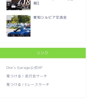
期】
愛知シルビア交流会
10
リンク
One’s Garage公式HP
見つける！走行会サーチ
見つける！Eレースサーチ