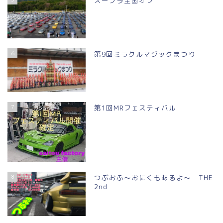
スープラ全国オフ
6
第9回ミラクルマジックまつり
7
第1回MRフェスティバル
8
つぶおふ～おにくもあるよ～ THE
2nd