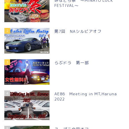
みなとら祭 ～MINATO LUCK
FESTIVAL～
2
第7回 NAシルビアオフ
3
らぶドラ 第一部
4
AE86 Meeting in MT,Haruna
2022
5