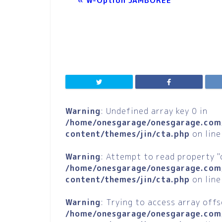
«
W-Option JAMBOREE
イ
ベ
ン
ト
ナ
ビ
Warning
: Undefined array key 0 in
ゲ
/home/onesgarage/onesgarage.com
ー
content/themes/jin/cta.php
on lin
シ
Warning
: Attempt to read property "c
ョ
/home/onesgarage/onesgarage.com
ン
content/themes/jin/cta.php
on lin
Warning
: Trying to access array offs
/home/onesgarage/onesgarage.com