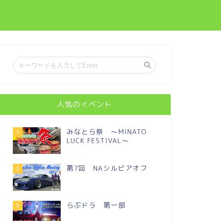
チ
人気のイベント
みなとら祭 ～MINATO
1
LUCK FESTIVAL～
第7回 NAシルビアオフ
2
らぶドラ 第一部
3