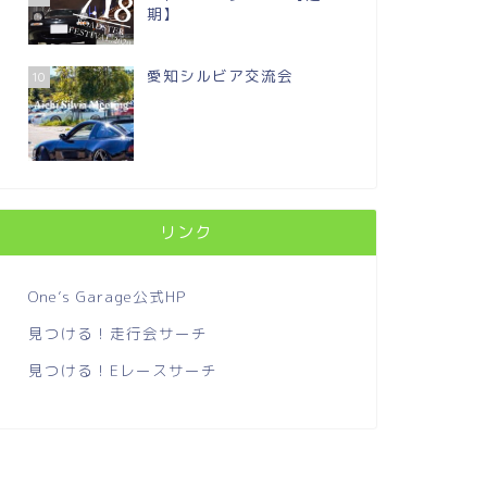
期】
愛知シルビア交流会
10
リンク
One’s Garage公式HP
見つける！走行会サーチ
見つける！Eレースサーチ