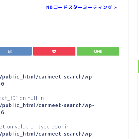
NBロードスターミーティング
»
/public_html/carmeet-search/wp-
e
6
at_ID" on null in
/public_html/carmeet-search/wp-
e
6
et on value of type bool in
/public_html/carmeet-search/wp-