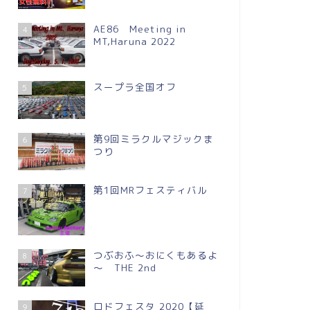
AE86 Meeting in
4
MT,Haruna 2022
スープラ全国オフ
5
第9回ミラクルマジックま
6
つり
第1回MRフェスティバル
7
つぶおふ～おにくもあるよ
8
～ THE 2nd
ロドフェスタ 2020【延
9